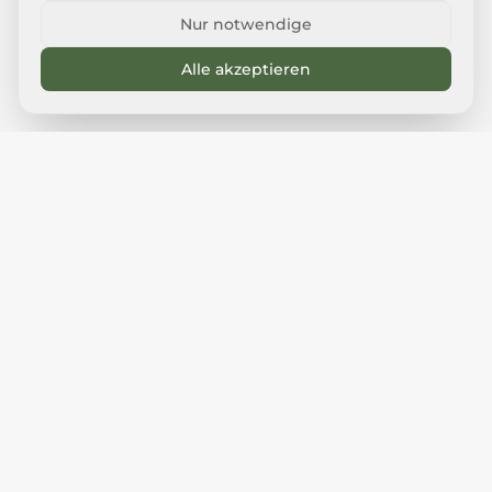
Nur notwendige
Alle akzeptieren
Unsere
Leistungen
Textilien, die verbinden – Qualität die
überzeugt! Professioneller Textildruck und
hochwertige Stickerei für
Firmenbekleidung
,
Vereinsbekleidung
und
Merchandise
.